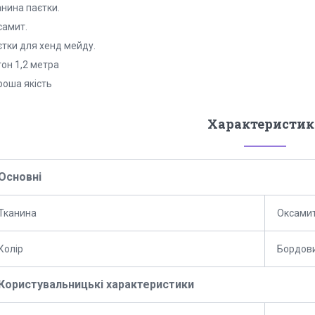
анина паєтки.
самит.
єтки для хенд мейду.
он 1,2 метра
роша якість
Характеристик
Основні
Тканина
Оксами
Колір
Бордов
Користувальницькі характеристики