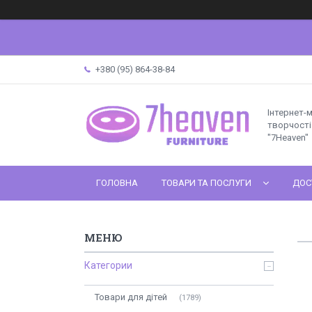
+380 (95) 864-38-84
Інтернет-
творчості 
"7Heaven"
ГОЛОВНА
ТОВАРИ ТА ПОСЛУГИ
ДОС
Категории
Товари для дітей
1789