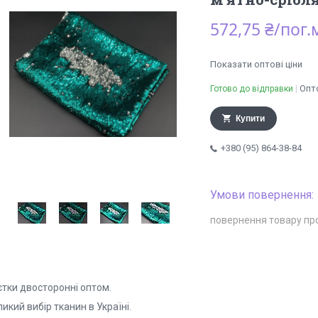
572,75 ₴/пог.
Показати оптові ціни
Опто
Готово до відправки
Купити
+380 (95) 864-38-84
повернення товару пр
єтки двосторонні оптом.
икий вибір тканин в Україні.