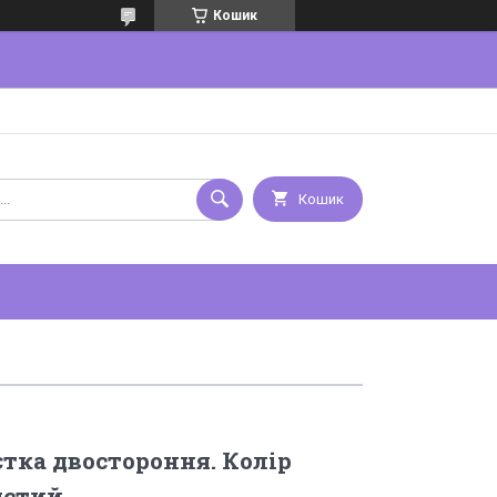
Кошик
Кошик
тка двостороння. Колір
ястий.