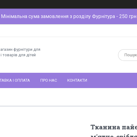
Мінімальна сума замовлення з розділу Фурнітура - 250 грн
магазин фурнітури для
і товарів для дітей
ТАВКА І ОПЛАТА
ПРО НАС
КОНТАКТИ
Тканина пайє
м'ятно-срібл