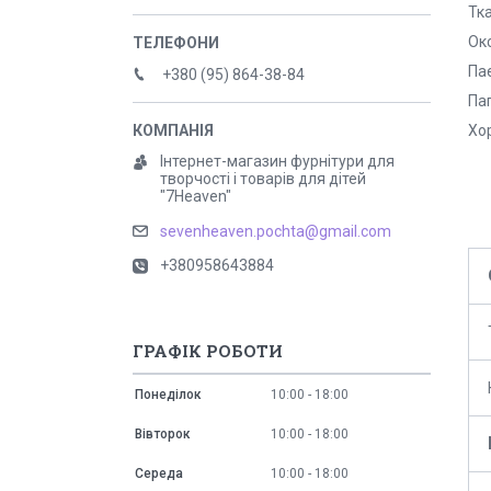
Тк
Ок
Па
+380 (95) 864-38-84
Паг
Хо
Інтернет-магазин фурнітури для
творчості і товарів для дітей
"7Heaven"
sevenheaven.pochta@gmail.com
+380958643884
ГРАФІК РОБОТИ
Понеділок
10:00
18:00
Вівторок
10:00
18:00
Середа
10:00
18:00