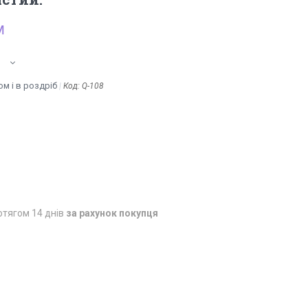
м
м і в роздріб
Код:
Q-108
отягом 14 днів
за рахунок покупця