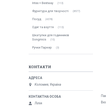
Intex + Bestway
113
Фурнітура для творчості
8977
Посуд
4378
Одяг та взуття
113
Шкатулки для годинників
Songmics
15
Ручки Паркер
3
КОНТАКТИ
Коломия, Україна
Па
Вел
Лілія