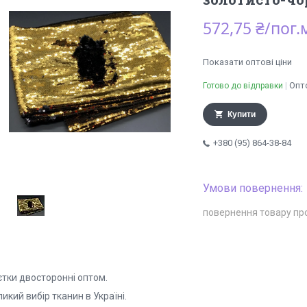
572,75 ₴/пог.
Показати оптові ціни
Опто
Готово до відправки
Купити
+380 (95) 864-38-84
повернення товару пр
єтки двосторонні оптом.
икий вибір тканин в Україні.