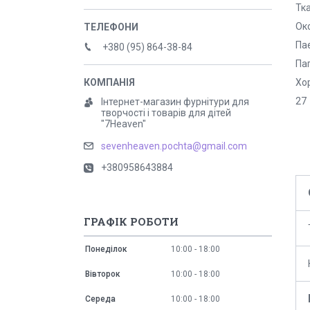
Тк
Ок
Па
+380 (95) 864-38-84
Паг
Хо
27
Інтернет-магазин фурнітури для
творчості і товарів для дітей
"7Heaven"
sevenheaven.pochta@gmail.com
+380958643884
ГРАФІК РОБОТИ
Понеділок
10:00
18:00
Вівторок
10:00
18:00
Середа
10:00
18:00