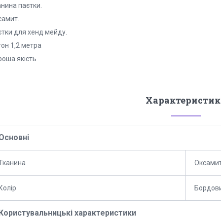
анина паєтки.
самит.
єтки для хенд мейду.
он 1,2 метра
роша якість
Характеристик
Основні
Тканина
Оксами
Колір
Бордов
Користувальницькі характеристики