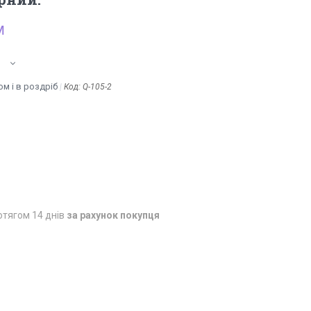
м
м і в роздріб
Код:
Q-105-2
отягом 14 днів
за рахунок покупця