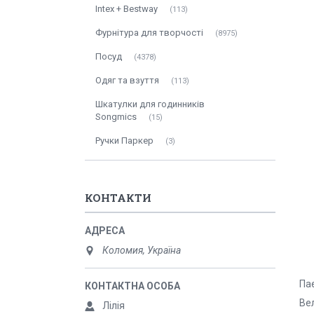
Intex + Bestway
113
Фурнітура для творчості
8975
Посуд
4378
Одяг та взуття
113
Шкатулки для годинників
Songmics
15
Ручки Паркер
3
КОНТАКТИ
Коломия, Україна
Па
Вел
Лілія