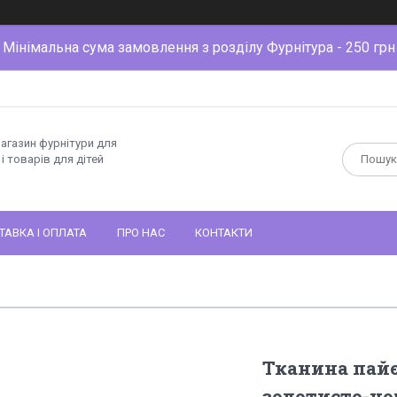
Мінімальна сума замовлення з розділу Фурнітура - 250 грн
магазин фурнітури для
і товарів для дітей
ТАВКА І ОПЛАТА
ПРО НАС
КОНТАКТИ
Тканина пайє
золотисто-чо