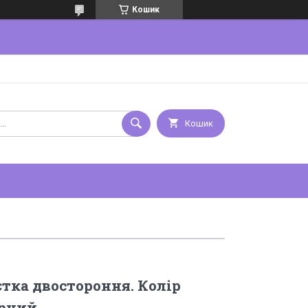
Кошик
Кошик
тка двостороння. Колір
рний.