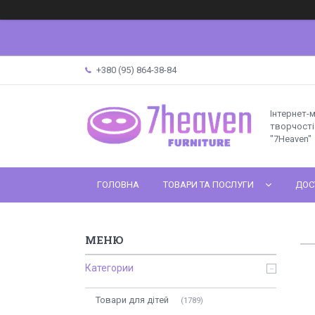
+380 (95) 864-38-84
Інтернет-
творчості 
"7Heaven"
ГОЛОВНА
ТОВАРИ ТА ПОСЛУГИ
ДОС
Категории
Товари для дітей
1789