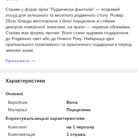
Страва у формі зірки "Рудзическа фантазія" — яскравий
посуд для затишного та веселого різдвяного столу. Розмір:
28см. Блюдо виготовлене з білої порцеляни зі стійким
декором новорічної тематики, на краях — червона облямівка.
Страва має форму зірочки. Воно стане чудовим подарунком
до Різдвяних свят або до Нового Року. Найкраща ідея
оригінального позитивного та практичного подарунка в період
зимової казки.
Приховати
Характеристики
Основні
Виробник
Bona
Матеріал
Порцеляна
Користувальницькі характеристики
Комплект
на 1 персону
Комплектація
1 страва