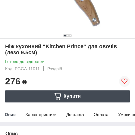
Ніж кухонний "Kitchen Prince" для овочів
(лезо 9.5см)
Готово до відправки
Код: PGGA-11011
Роздріб
276
₴
Купити
Опис
Характеристики
Доставка
Оплата
Умови п
Опис