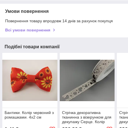
Умови повернення
Повернення товару впродовж 14 днів за рахунок покупця
Всі умови повернення
Подібні товари компанії
Бантики. Колір червоний з
Стрічка декоративна
Стрі
ромашками. 4х2 см
тканинна з візерунком для
ткан
декупажу Серце. Колір
деку
сріблястий. 2,5см. 20м/
кори