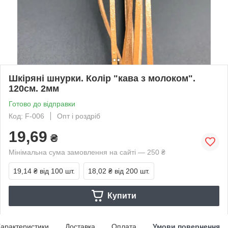
Шкіряні шнурки. Колір "кава з молоком".
120см. 2мм
Готово до відправки
Код: F-006
Опт і роздріб
19,69
₴
Мінімальна сума замовлення на сайті — 250 ₴
19,14 ₴
від 100 шт.
18,02 ₴
від 200 шт.
Купити
арактеристики
Доставка
Оплата
Умови повернення