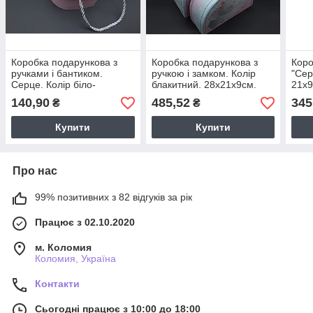
Коробка подарункова з
Коробка подарункова з
Коро
ручками і бантиком.
ручкою і замком. Колір
"Сер
Серце. Колір біло-
блакитний. 28х21х9см.
21х9
рожевий. 15х12х12см.
2шт/комплект
140,90
485,52
345
₴
₴
Купити
Купити
Про нас
99% позитивних з 82 відгуків за рік
Працює з 02.10.2020
м. Коломия
Коломия, Україна
Контакти
Сьогодні працює з 10:00 до 18:00