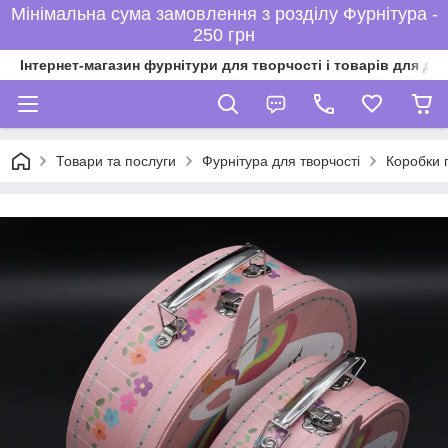
Мінімальна сума замовлення з розділу Фурнітура -
250 грн
Інтернет-магазин фурнітури для творчості і товарів для ді
Товари та послуги
Фурнітура для творчості
Коробки 