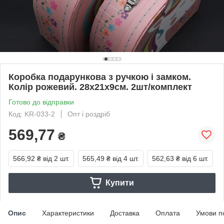
Коробка подарункова з ручкою і замком.
Колір рожевий. 28х21х9см. 2шт/комплект
Готово до відправки
Код: KR-033-2
Опт і роздріб
569,77
₴
566,92 ₴
від 2 шт.
565,49 ₴
від 4 шт.
562,63 ₴
від 6 шт.
Купити
Опис
Характеристики
Доставка
Оплата
Умови п