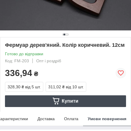
Фермуар дерев'яний. Колір коричневий. 12см
Готово до відправки
Код: FM-203
Опт і роздріб
336,94
₴
328,30 ₴
від 5 шт.
311,02 ₴
від 10 шт.
Купити
арактеристики
Доставка
Оплата
Умови повернення