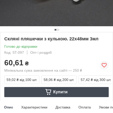
Скляні пляшечки з кулькою. 22х48мм 3мл
Готово до відправки
Код: ST-097
Опт і роздріб
60,61
₴
Мінімальна сума замовлення на сайті — 250 ₴
59,02 ₴
від 100 шт.
58,06 ₴
від 200 шт.
57,42 ₴
від 300 шт.
Купити
Опис
Характеристики
Доставка
Оплата
Умови п