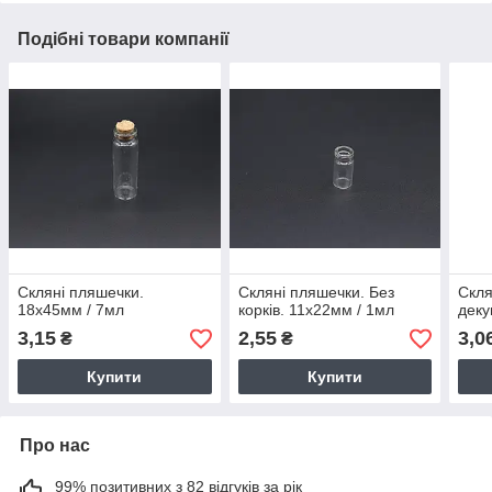
Подібні товари компанії
Скляні пляшечки.
Скляні пляшечки. Без
Скля
18х45мм / 7мл
корків. 11х22мм / 1мл
деку
3,15
2,55
3,0
₴
₴
Купити
Купити
Про нас
99% позитивних з 82 відгуків за рік