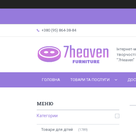
+380 (95) 864-38-84
Інтернет-
творчості 
"7Heaven"
ГОЛОВНА
ТОВАРИ ТА ПОСЛУГИ
ДОС
Категории
Товари для дітей
1789