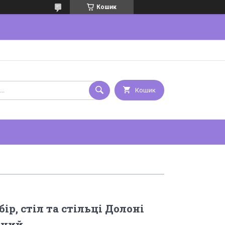
Кошик
Кошик
р, стіл та стільці Долоні
ений