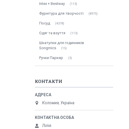
Intex + Bestway
113
Фурнітура для творчості
8975
Посуд
4378
Одяг та взуття
113
Шкатулки для годинників
Songmics
15
Ручки Паркер
3
КОНТАКТИ
Коломия, Україна
Лілія