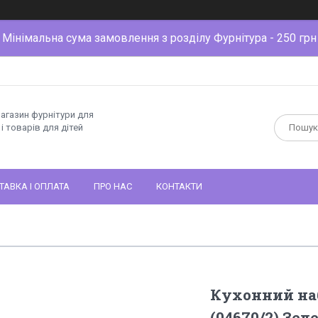
Мінімальна сума замовлення з розділу Фурнітура - 250 грн
магазин фурнітури для
і товарів для дітей
ТАВКА І ОПЛАТА
ПРО НАС
КОНТАКТИ
Кухонний набі
(04670/2) Зел