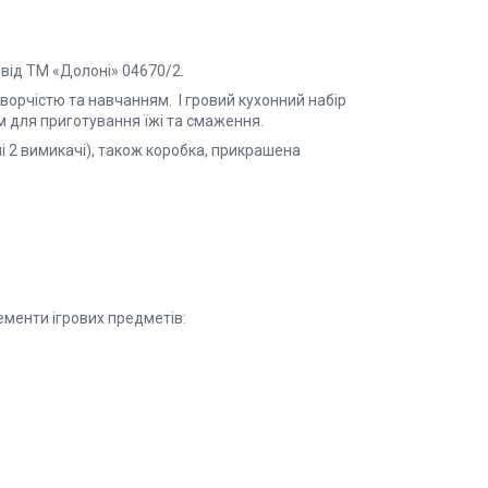
 від ТМ «Долоні» 04670/2.
 творчістю та навчанням.
І
гровий кухонний набір
м
для приготування їжі та смаження.
 2 вимикачі), також коробка, прикрашена
ементи ігрових предметів: