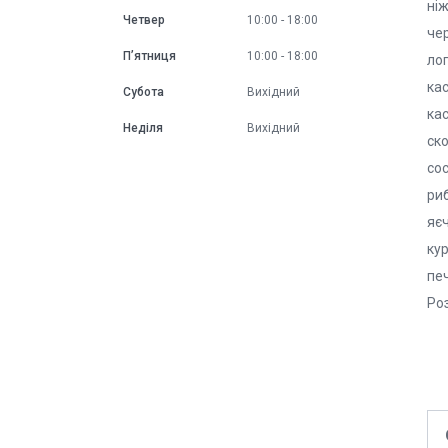
ніж
Четвер
10:00
18:00
чер
Пʼятниця
10:00
18:00
лоп
кас
Субота
Вихідний
кас
Неділя
Вихідний
ско
сос
риб
яєч
кур
печ
Роз