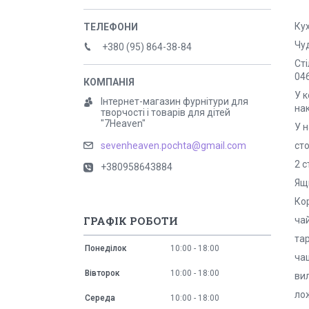
Кух
Чуд
+380 (95) 864-38-84
Сті
04
У 
Інтернет-магазин фурнітури для
на
творчості і товарів для дітей
"7Heaven"
У н
сто
sevenheaven.pochta@gmail.com
2 с
+380958643884
Ящи
Ко
ГРАФІК РОБОТИ
чай
тар
Понеділок
10:00
18:00
чаш
Вівторок
10:00
18:00
вил
ло
Середа
10:00
18:00