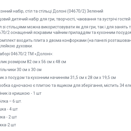
онний набір, стіл та стільці Долоні (04670/2) Зелений
овий дитячий набір для гри, творчості, чаювання та зустрічі гостей
л зі стільцями можна використовувати як для гри, так і для занять
670/2 оснащений яскравим чайним приладдям та кухонним посудо
комплект входить плита з двома конфорками (на панелі розташовані
клейкою духовки.
аборі 04670/2 ТМ «Долоні»:
лик розміром 82 см х 56 см х 48 см
тільчики 30 см х 30 см
к з посудом та кухонним начинням 31,5 см x 28 см x 19,5 см
робка одночасно є плитою та ящиком для зберігання, містить 34 ел
ник із кришкою - 1 шт
ілка – 6 шт.
ка - 4 шт
ка - 2 шт
жка-2 шт