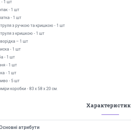
 - 1 шт
пак - 1 шт
атка - 1 шт
труля з ручкою та кришкою - 1 шт
труля з кришкою - 1 шт
ворідка – 1 шт
иска - 1 шт
а - 1 шт
ня - 1 шт
ка - 1 шт
иво - 5 шт
міри коробки - 83 х 58 х 20 см.
Характеристик
Основні атрибути