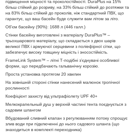
підвищення міцності та проколостійкості. DuraPlus на 15%
більш стійкий до розриву, на 33% більш стійкий до розтяжки та
на 83% більш стійкий до проколів, ніж стандартний ПВХ, що
гарантує, що ваш басейн буде служити вам літом за літо.
Об'єм басейну (90%): 1688 л (446 галл.)
Стінки басейну виготовлені з матеріалу DuraPlus™ –
трьохшарового матеріалу, що складається з двох шарів
великої ПВХ і армуючої серцевини з поліефірної сітки, що
забезпечує високу товщину міцність і зносостійкість.
FrameLink System™ – літні Т-подібні з’єднувачі особливої
форми, що передбачають гальванічну корозію.
Проста установка протягом 20 хвилин
На зовнішній стороні стінки нанесений малюнок тропічної
рослинності
Коефіцієнт захисту від ультрафіолету UPF 40+
Мелкокрапельный душ у верхній частині тента поєднується з
садовим шлангом
Вбудований сливний клапан з регулюванням потоку спрощує
злив води при підключенні до нього садового шланга (що
знаходиться в комплекті переходника)