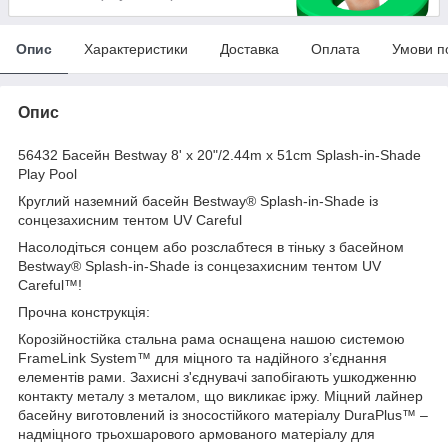
Опис
Характеристики
Доставка
Оплата
Умови п
Опис
56432 Басейн Bestway 8' x 20"/2.44m x 51cm Splash-in-Shade
Play Pool
Круглий наземний басейн Bestway® Splash-in-Shade із
сонцезахисним тентом UV Careful
Насолодіться сонцем або розслабтеся в тіньку з басейном
Bestway® Splash-in-Shade із сонцезахисним тентом UV
Careful™!
Прочна конструкція:
Корозійностійка стальна рама оснащена нашою системою
FrameLink System™ для міцного та надійного з’єднання
елементів рами. Захисні з'єднувачі запобігають ушкодженню
контакту металу з металом, що викликає іржу. Міцний лайнер
басейну виготовлений із зносостійкого матеріалу DuraPlus™ –
надміцного трьохшарового армованого матеріалу для