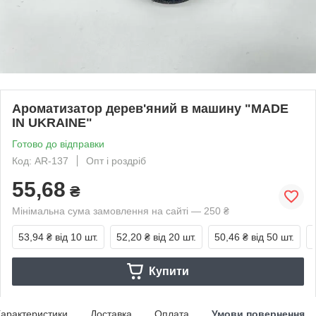
Ароматизатор дерев'яний в машину "MADE
IN UKRAINE"
Готово до відправки
Код: AR-137
Опт і роздріб
55,68
₴
Мінімальна сума замовлення на сайті — 250 ₴
53,94 ₴
від 10 шт.
52,20 ₴
від 20 шт.
50,46 ₴
від 50 шт.
Купити
арактеристики
Доставка
Оплата
Умови повернення