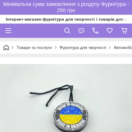
Мінімальна сума замовлення з розділу Фурнітура -
250 грн
Інтернет-магазин фурнітури для творчості і товарів для ді
Товари та послуги
Фурнітура для творчості
Автомобі