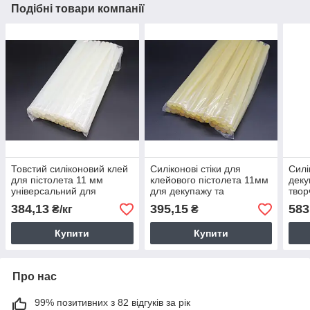
Подібні товари компанії
Товстий силіконовий клей
Силіконові стіки для
Силі
для пістолета 11 мм
клейового пістолета 11мм
деку
універсальний для
для декупажу та
твор
декупажу, декорування,
декорування пластику,
терм
384,13
395,15
583
₴/кг
₴
ремонту
картону, тканини, дерева
Купити
Купити
Про нас
99% позитивних з 82 відгуків за рік