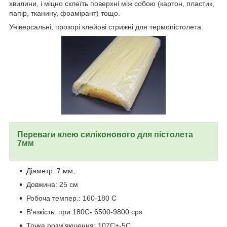
хвилини, і міцно склеїть поверхні між собою (картон, пластик,
папір, тканину, фоамірант) тощо.
Універсальні, прозорі клейові стрижні для термопістолета.
Переваги клею силіконового для пістолета
7мм
Діаметр: 7 мм,
Довжина: 25 см
Робоча темпер.: 160-180 С
В'язкість: при 180С- 6500-9800 cps
Точка розм'якшення: 107С+-5С