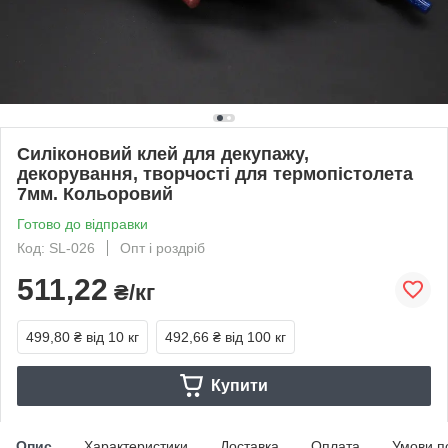
Силіконовий клей для декупажу,
декорування, творчості для термопістолета
7мм. Кольоровий
Готово до відправки
Код: SL-026
Опт і роздріб
511,22
₴/кг
499,80 ₴
від 10 кг
492,66 ₴
від 100 кг
Купити
Опис
Характеристики
Доставка
Оплата
Умови п