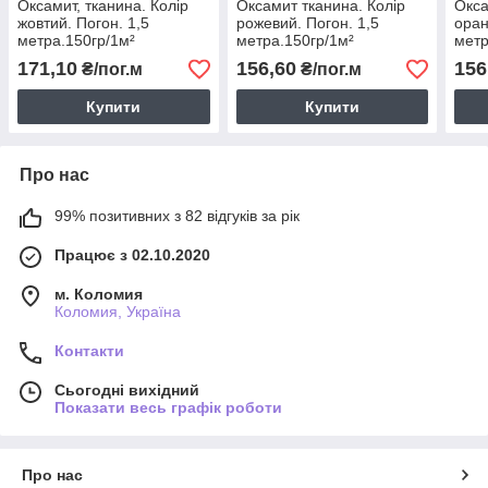
Оксамит, тканина. Колір
Оксамит тканина. Колір
Окса
жовтий. Погон. 1,5
рожевий. Погон. 1,5
оран
метра.150гр/1м²
метра.150гр/1м²
метр
171,10
156,60
156
₴/пог.м
₴/пог.м
Купити
Купити
Про нас
99% позитивних з 82 відгуків за рік
Працює з 02.10.2020
м. Коломия
Коломия, Україна
Контакти
Сьогодні вихідний
Показати весь графік роботи
Про нас