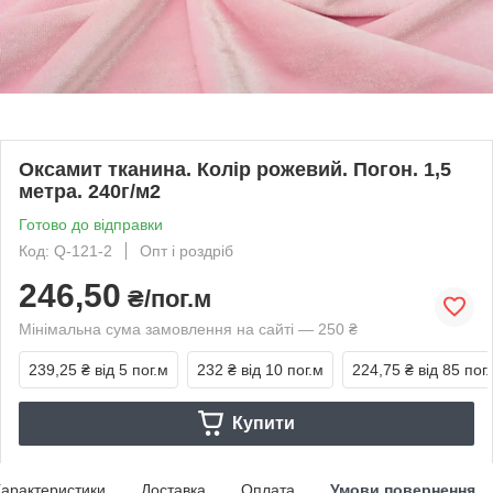
Оксамит тканина. Колір рожевий. Погон. 1,5
метра. 240г/м2
Готово до відправки
Код: Q-121-2
Опт і роздріб
246,50
₴/пог.м
Мінімальна сума замовлення на сайті — 250 ₴
239,25 ₴
від 5 пог.м
232 ₴
від 10 пог.м
224,75 ₴
від 85 пог
Купити
арактеристики
Доставка
Оплата
Умови повернення