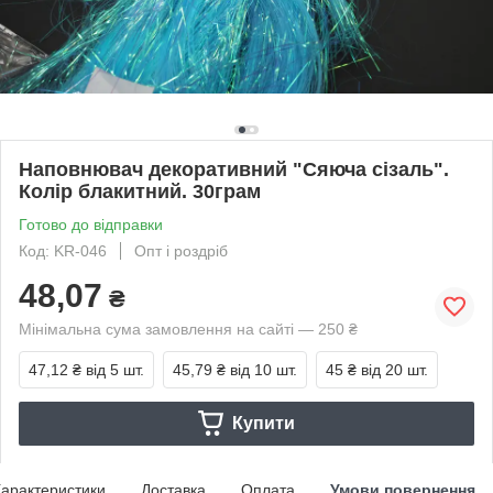
Наповнювач декоративний "Сяюча сізаль".
Колір блакитний. 30грам
Готово до відправки
Код: KR-046
Опт і роздріб
48,07
₴
Мінімальна сума замовлення на сайті — 250 ₴
47,12 ₴
від 5 шт.
45,79 ₴
від 10 шт.
45 ₴
від 20 шт.
Купити
арактеристики
Доставка
Оплата
Умови повернення