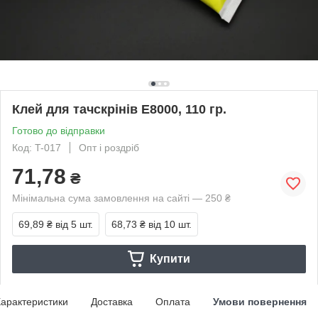
Клей для тачскрінів E8000, 110 гр.
Готово до відправки
Код: T-017
Опт і роздріб
71,78
₴
Мінімальна сума замовлення на сайті — 250 ₴
69,89 ₴
від 5 шт.
68,73 ₴
від 10 шт.
Купити
арактеристики
Доставка
Оплата
Умови повернення