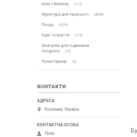
Intex + Bestway
112
Фурнітура для творчості
8838
Посуд
4376
Одяг та взуття
113
Шкатулки для годинників
Songmics
15
Ручки Паркер
3
КОНТАКТИ
Коломия, Україна
Б
Лілія