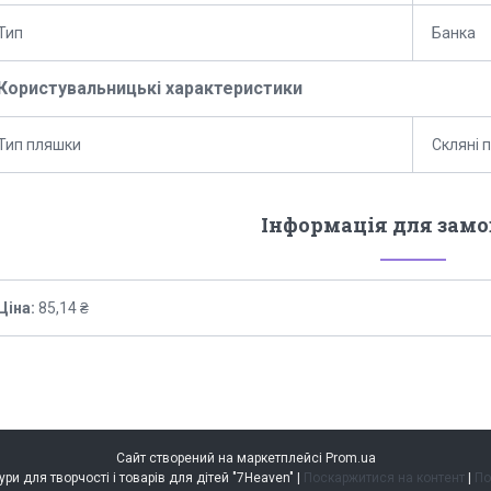
Тип
Банка
Користувальницькі характеристики
Тип пляшки
Скляні 
Інформація для зам
Ціна:
85,14 ₴
Сайт створений на маркетплейсі
Prom.ua
Інтернет-магазин фурнітури для творчості і товарів для дітей "7Heaven" |
Поскаржитися на контент
|
По