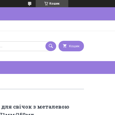
Кошик
Кошик
 для свічок з металевою
71мм/150мл