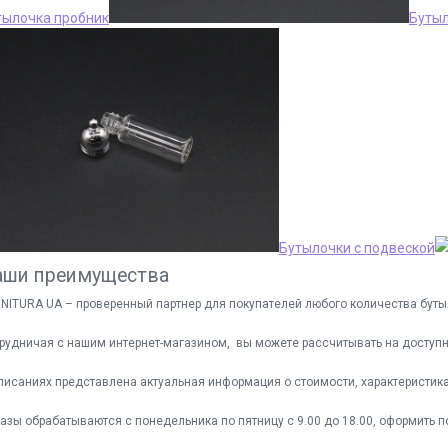
тылочка пробник
Бутыл
Бутылочки с подвеской
аши преимущества
NITURA UA – проверенный партнер для покупателей любого количества буты
рудничая с нашим интернет-магазином, вы можете рассчитывать на доступ
писаниях представлена актуальная информация о стоимости, характеристика
азы обрабатываются с понедельника по пятницу с 9.00 до 18.00, оформить по