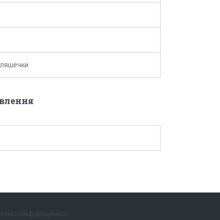
пляшечки
овлення
літика конфіденційності