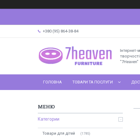
+380 (95) 864-38-84
Інтернет-
творчості 
"7Heaven"
ГОЛОВНА
ТОВАРИ ТА ПОСЛУГИ
ДОС
Категории
Товари для дітей
1785