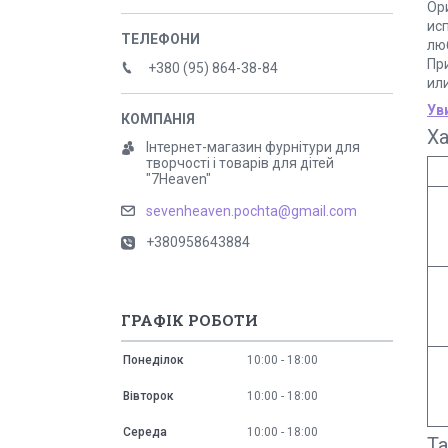
Ор
ис
лю
Пр
+380 (95) 864-38-84
ил
Ув
Х
Інтернет-магазин фурнітури для
творчості і товарів для дітей
"7Heaven"
sevenheaven.pochta@gmail.com
+380958643884
ГРАФІК РОБОТИ
Понеділок
10:00
18:00
Вівторок
10:00
18:00
Середа
10:00
18:00
Т