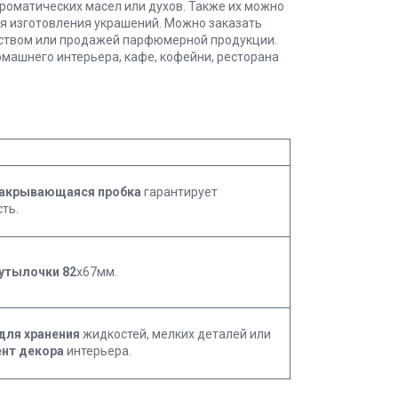
роматических масел или духов. Также их можно
ля изготовления украшений. Можно заказать
еством или продажей парфюмерной продукции.
машнего интерьера, кафе, кофейни, ресторана
закрывающаяся пробка
гарантирует
ть.
утылочки 82
х67мм.
для хранения
жидкостей, мелких деталей или
ент декора
интерьера.