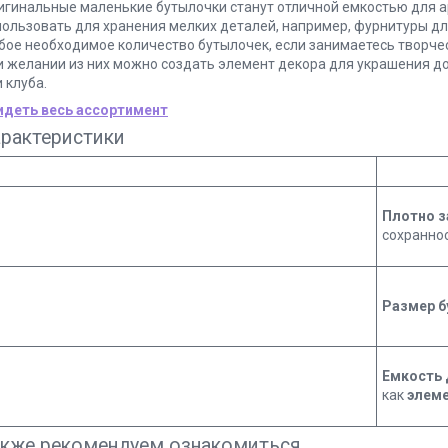
игинальные маленькие бутылочки станут отличной емкостью для а
пользовать для хранения мелких деталей, например, фурнитуры д
бое необходимое количество бутылочек, если занимаетесь творч
и желании из них можно создать элемент декора для украшения до
и клуба.
идеть весь ассортимент
арактеристики
Плотно 
сохраннос
Размер б
Емкость 
как
элем
акже рекомендуем ознакомиться