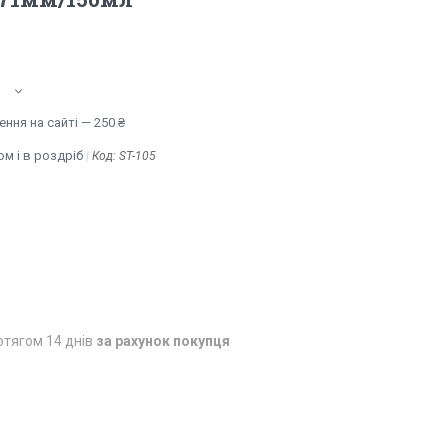
ння на сайті — 250 ₴
м і в роздріб
Код:
ST-105
отягом 14 днів
за рахунок покупця