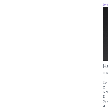
Бу
Н
FUR
1
Сот
2
В о
3
Зак
4