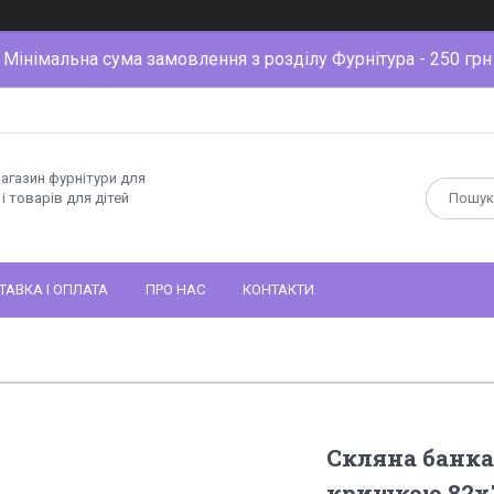
Мінімальна сума замовлення з розділу Фурнітура - 250 грн
магазин фурнітури для
і товарів для дітей
ТАВКА І ОПЛАТА
ПРО НАС
КОНТАКТИ
Скляна банка
кришкою 82х