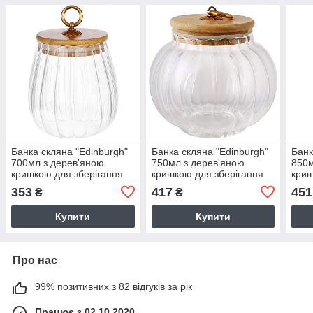
Банка скляна "Edinburgh"
Банка скляна "Edinburgh"
Банк
700мл з дерев'яною
750мл з дерев'яною
850м
кришкою для зберігання
кришкою для зберігання
криш
продуктів
продуктів
прод
353
417
451
₴
₴
Купити
Купити
Про нас
99% позитивних з 82 відгуків за рік
Працює з 02.10.2020