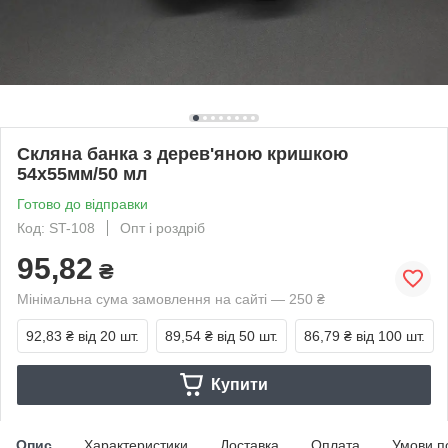
Скляна банка з дерев'яною кришкою
54х55мм/50 мл
Готово до відправки
Код: ST-108
Опт і роздріб
95,82
₴
Мінімальна сума замовлення на сайті — 250 ₴
92,83 ₴
від 20 шт.
89,54 ₴
від 50 шт.
86,79 ₴
від 100 шт.
Купити
Опис
Характеристики
Доставка
Оплата
Умови п