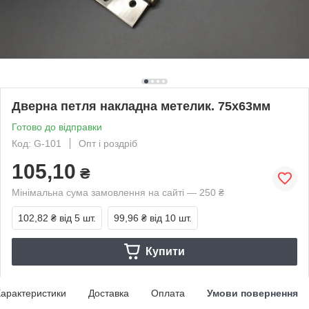
Дверна петля накладна метелик. 75х63мм
Готово до відправки
Код: G-101
Опт і роздріб
105,10
₴
Мінімальна сума замовлення на сайті — 250 ₴
102,82 ₴
від 5 шт.
99,96 ₴
від 10 шт.
Купити
арактеристики
Доставка
Оплата
Умови повернення