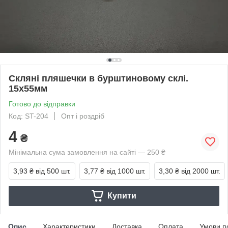
Скляні пляшечки в бурштиновому склі.
15х55мм
Готово до відправки
Код: ST-204
Опт і роздріб
4
₴
Мінімальна сума замовлення на сайті — 250 ₴
3,93 ₴
від 500 шт.
3,77 ₴
від 1000 шт.
3,30 ₴
від 2000 шт.
Купити
Опис
Характеристики
Доставка
Оплата
Умови п