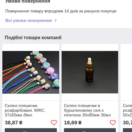
Умови повернення
Повернення товару впродовж 14 днів за рахунок покупця
Всі умови повернення
Подібні товари компанії
Скляні пляшечки
Скляні пляшечки в
Скля
розфарбовані. МІКС.
бурштиновому склі.з
розф
37х55мм /8мл
піпеткою 30х80мм 30мл
55х
38,87
18,69
30,
₴
₴