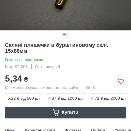
Скляні пляшечки в бурштиновому склі.
15х88мм
Готово до відправки
Код: ST-205
Опт і роздріб
5,34
₴
Мінімальна сума замовлення на сайті — 250 ₴
5,22 ₴
від 500 шт.
4,87 ₴
від 1000 шт.
4,71 ₴
від 2000 шт.
Купити
Опис
Характеристики
Доставка
Оплата
Умови п