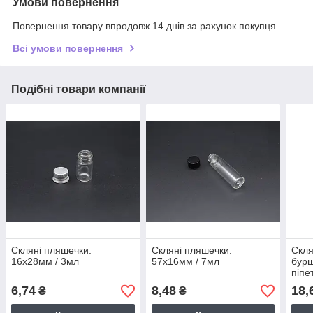
Умови повернення
Повернення товару впродовж 14 днів за рахунок покупця
Всі умови повернення
Подібні товари компанії
Скляні пляшечки.
Скляні пляшечки.
Скля
16х28мм / 3мл
57х16мм / 7мл
бурш
піпе
6,74
8,48
18,
₴
₴