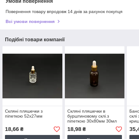
Умови повернення
Повернення товару впродовж 14 днів за рахунок покупця
Всі умови повернення
Подібні товари компанії
Скляні пляшечки з
Скляні пляшечки в
Бано
піпеткою 52х27мм
бурштиновому склі.з
склі
піпеткою 30х80мм 30мл
кри
18,66
18,98
35,
₴
₴