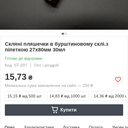
Скляні пляшечки в бурштиновому склі.з
піпеткою 27х80мм 30мл
Готово до відправки
Код: ST-207
Опт і роздріб
15,73
₴
Мінімальна сума замовлення на сайті — 250 ₴
15,15 ₴
від 500 шт.
14,83 ₴
від 1000 шт.
14,36 ₴
від 2000 ш
Купити
Опис
Характеристики
Доставка
Оплата
Умови п