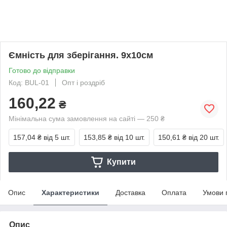
Ємність для зберігання. 9х10см
Готово до відправки
Код: BUL-01
Опт і роздріб
160,22
₴
Мінімальна сума замовлення на сайті — 250 ₴
157,04 ₴
від 5 шт.
153,85 ₴
від 10 шт.
150,61 ₴
від 20 шт.
Купити
Опис
Характеристики
Доставка
Оплата
Умови 
Опис