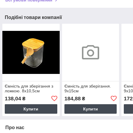
Всі умови повернення
Подібні товари компанії
Ємність для зберігання з
Ємність для зберігання.
Ємні
ложкою. 8х10,5см
9х15см
9х1
138,04
184,88
172
₴
₴
Купити
Купити
Про нас