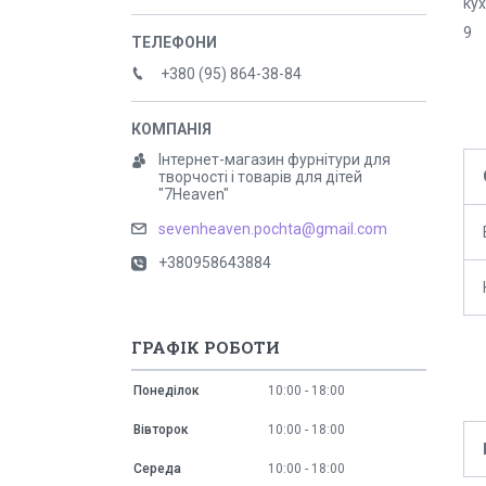
кух
9
+380 (95) 864-38-84
Інтернет-магазин фурнітури для
творчості і товарів для дітей
"7Heaven"
sevenheaven.pochta@gmail.com
+380958643884
ГРАФІК РОБОТИ
Понеділок
10:00
18:00
Вівторок
10:00
18:00
Середа
10:00
18:00