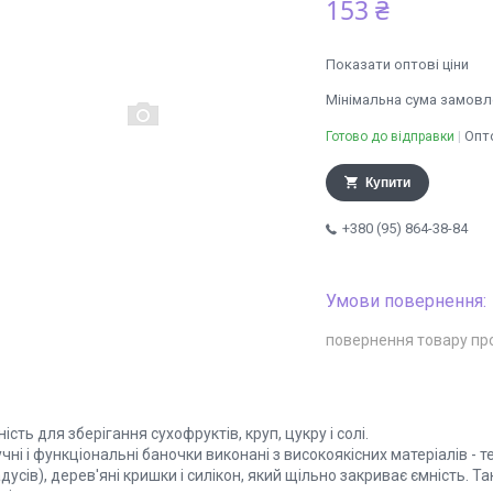
153 ₴
Показати оптові ціни
Мінімальна сума замовле
Опто
Готово до відправки
Купити
+380 (95) 864-38-84
повернення товару пр
ість для зберігання сухофруктів, круп, цукру і солі.
чні і функціональні баночки виконані з високоякісних матеріалів -
дусів), дерев'яні кришки і силікон, який щільно закриває ємність. Т