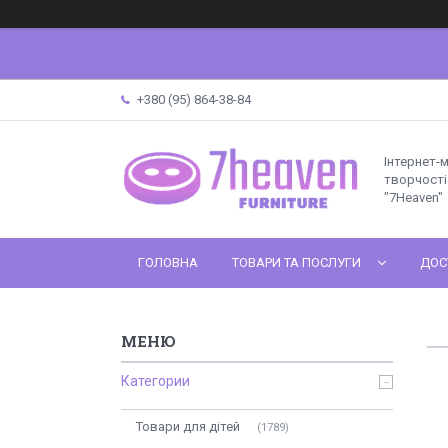
+380 (95) 864-38-84
Інтернет-
творчості 
"7Heaven"
ГОЛОВНА
ТОВАРИ ТА ПОСЛУГИ
ДОС
Категории
Товари для дітей
1789