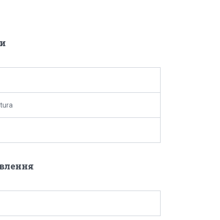
и
tura
овлення