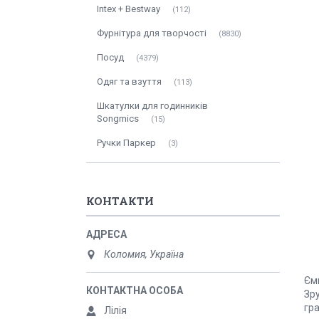
Intex + Bestway
112
Фурнітура для творчості
8830
Посуд
4379
Одяг та взуття
113
Шкатулки для годинників
Songmics
15
Ручки Паркер
3
КОНТАКТИ
Коломия, Україна
Ємн
Зру
гра
Лілія