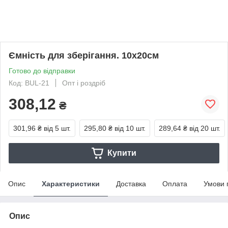
Ємність для зберігання. 10х20см
Готово до відправки
Код: BUL-21
Опт і роздріб
308,12
₴
301,96 ₴
від 5 шт.
295,80 ₴
від 10 шт.
289,64 ₴
від 20 шт.
Купити
Опис
Характеристики
Доставка
Оплата
Умови 
Опис