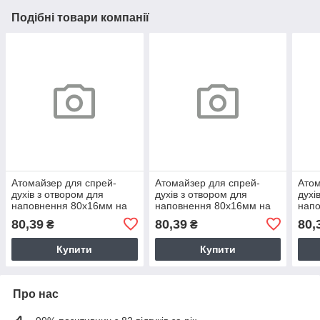
Подібні товари компанії
Атомайзер для спрей-
Атомайзер для спрей-
Атом
духів з отвором для
духів з отвором для
духі
наповнення 80х16мм на
наповнення 80х16мм на
нап
5мл. Колір розове золото.
5мл. Розові матові.
5мл.
80,39
80,39
80,
₴
₴
Купити
Купити
Про нас