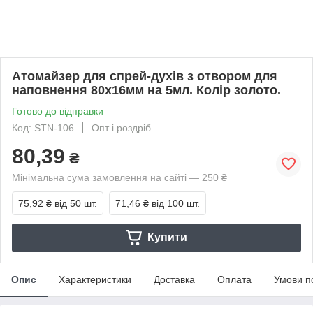
Атомайзер для спрей-духів з отвором для
наповнення 80х16мм на 5мл. Колір золото.
Готово до відправки
Код: STN-106
Опт і роздріб
80,39
₴
Мінімальна сума замовлення на сайті — 250 ₴
75,92 ₴
від 50 шт.
71,46 ₴
від 100 шт.
Купити
Опис
Характеристики
Доставка
Оплата
Умови п