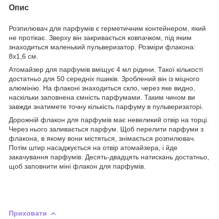
Опис
Розпилювач для парфумів є герметичним контейнером, який
не протікає. Зверху він закривається ковпачком, під яким
знаходиться маленький пульверизатор. Розміри флакона:
8х1,6 см.
Атомайзер для парфумів вміщує 4 мл рідини. Такої кількості
достатньо для 50 середніх пшиків. Зроблений він із міцного
алюмінію. На флаконі знаходиться скло, через яке видно,
наскільки заповнена ємність парфумами. Таким чином ви
завжди знатимете точну кількість парфуму в пульверизаторі.
Дорожній флакон для парфумів має невеликий отвір на торці.
Через нього заливається парфум. Щоб перелити парфуми з
флакона, в якому вони містяться, знімається розпилювач.
Потім штир насаджується на отвір атомайзера, і йде
закачування парфумів. Десять-двадцять натискань достатньо,
щоб заповнити міні флакон для парфумів.
Приховати