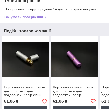
Умови повернення
Повернення товару впродовж 14 днів за рахунок покупця
Всі умови повернення
Подібні товари компанії
Портативний міні-флакон
Портативний міні-флакон
Порт
для парфумів для
для парфумів для
для 
подорожей. Колір сірий.
подорожей. Колір
подо
83х19мм / 5мл
фіолетовий. 83х19мм /
83х1
61,06
61,06
61,
₴
₴
5мл