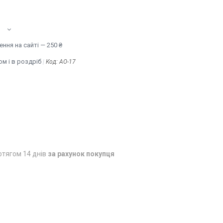
ння на сайті — 250 ₴
м і в роздріб
Код:
AO-17
отягом 14 днів
за рахунок покупця