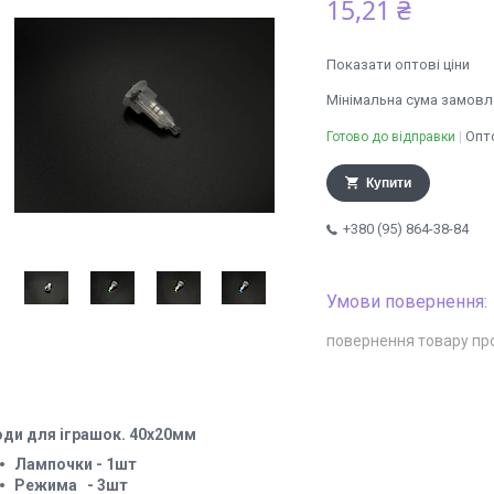
15,21 ₴
Показати оптові ціни
Мінімальна сума замовле
Опто
Готово до відправки
Купити
+380 (95) 864-38-84
повернення товару пр
оди для іграшок. 40х20мм
Лампочки - 1шт
Режима - 3шт