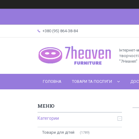
+380 (95) 864-38-84
Інтернет-
творчості 
"7Heaven"
ГОЛОВНА
ТОВАРИ ТА ПОСЛУГИ
ДОС
Категории
Товари для дітей
1789