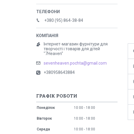
+380 (95) 864-38-84
Інтернет-магазин фурнітури для
творчості і товарів для дітей
"7Heaven"
sevenheaven.pochta@gmail.com
+380958643884
ГРАФІК РОБОТИ
Понеділок
10:00
18:00
Вівторок
10:00
18:00
Середа
10:00
18:00