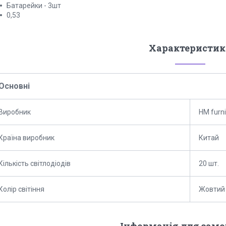
Батарейки - 3шт
0,53
Характеристик
Основні
Виробник
HM furni
Країна виробник
Китай
Кількість світлодіодів
20 шт.
Колір світіння
Жовтий
Інформація для зам