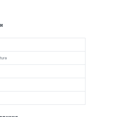
и
tura
овлення