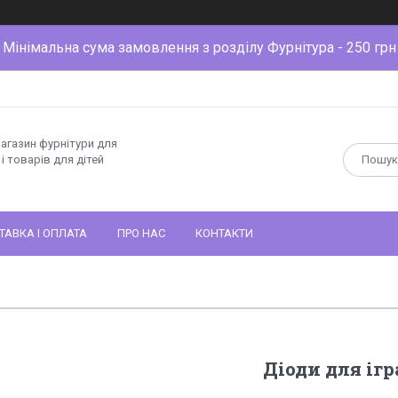
Мінімальна сума замовлення з розділу Фурнітура - 250 грн
магазин фурнітури для
і товарів для дітей
ТАВКА І ОПЛАТА
ПРО НАС
КОНТАКТИ
Діоди для іг