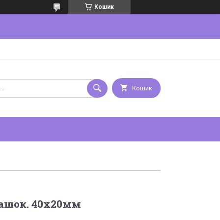
Кошик
Кошик
рашок. 40х20мм