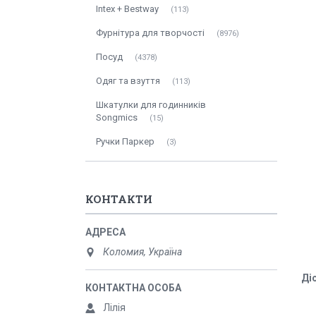
Intex + Bestway
113
Фурнітура для творчості
8976
Посуд
4378
Одяг та взуття
113
Шкатулки для годинників
Songmics
15
Ручки Паркер
3
КОНТАКТИ
Коломия, Україна
Ді
Лілія