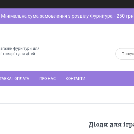
Мінімальна сума замовлення з розділу Фурнітура - 250 грн
магазин фурнітури для
і товарів для дітей
ТАВКА І ОПЛАТА
ПРО НАС
КОНТАКТИ
Діоди для іг