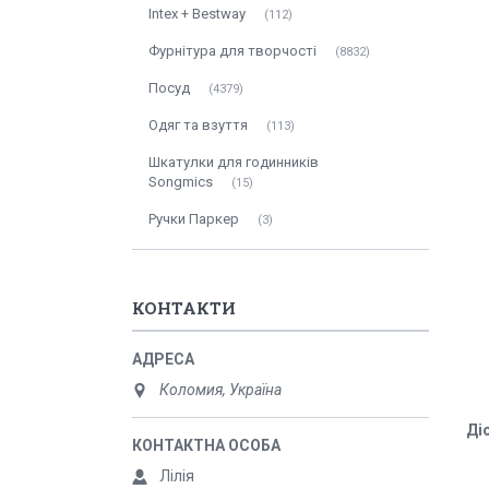
Intex + Bestway
112
Фурнітура для творчості
8832
Посуд
4379
Одяг та взуття
113
Шкатулки для годинників
Songmics
15
Ручки Паркер
3
КОНТАКТИ
Коломия, Україна
Ді
Лілія