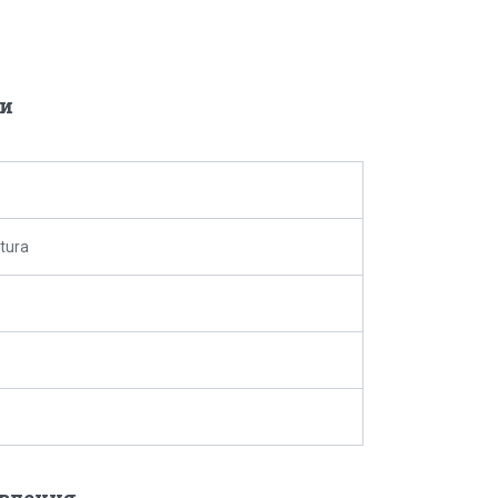
и
tura
овлення