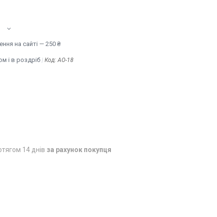
ння на сайті — 250 ₴
м і в роздріб
Код:
AO-18
отягом 14 днів
за рахунок покупця