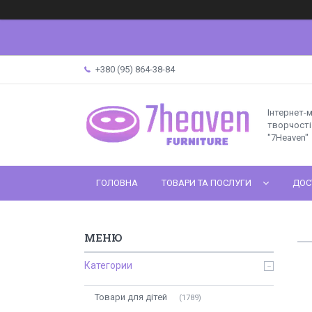
+380 (95) 864-38-84
Інтернет-
творчості 
"7Heaven"
ГОЛОВНА
ТОВАРИ ТА ПОСЛУГИ
ДОС
Категории
Товари для дітей
1789