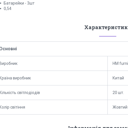
Батарейки - 3шт
0,54
Характеристик
Основні
Виробник
HM furni
Країна виробник
Китай
Кількість світлодіодів
20 шт.
Колір світіння
Жовтий
Інформація для зам