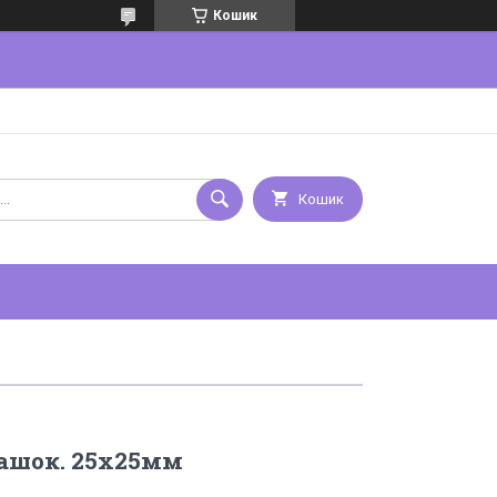
Кошик
Кошик
рашок. 25х25мм