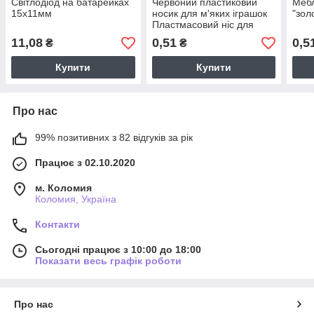
Світлодіод на батарейках
Червоний пластиковий
Мебл
15х11мм
носик для м'яких іграшок
"зол
Пластмасовий ніс для
плюшевих і в'язаних
11,08
0,51
0,5
₴
₴
виробів
Купити
Купити
Про нас
99% позитивних з 82 відгуків за рік
Працює з 02.10.2020
м. Коломия
Коломия, Україна
Контакти
Сьогодні працює з 10:00 до 18:00
Показати весь графік роботи
Про нас