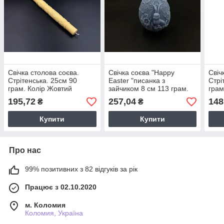
Свічка столова соєва.
Свічка соєва "Happy
Свіч
Стрітенська. 25см 90
Easter "писанка з
Стрі
грам. Колір Жовтий
зайчиком 8 см 113 грам.
грам
Колір блакитний.
195,72
257,04
148
₴
₴
Купити
Купити
Про нас
99% позитивних з 82 відгуків за рік
Працює з 02.10.2020
м. Коломия
Коломия, Україна