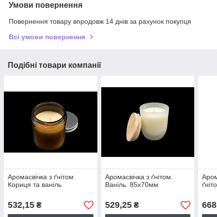
Умови повернення
Повернення товару впродовж 14 днів за рахунок покупця
Всі умови повернення
Подібні товари компанії
Аромасвічка з ґнітом.
Аромасвічка з ґнітом.
Аром
Кориця та ваніль
Ваніль. 85х70мм
ґніт
532,15
529,25
668
₴
₴