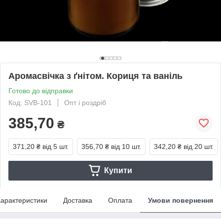
Аромасвічка з ґнітом. Кориця та ваніль
Готово до відправки
Код: SVB-101
Опт і роздріб
385,70
₴
371,20 ₴
від 5 шт.
356,70 ₴
від 10 шт.
342,20 ₴
від 20 шт.
Купити
арактеристики
Доставка
Оплата
Умови повернення