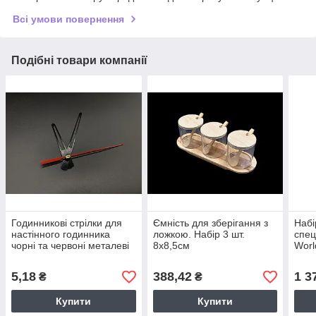
Всі умови повернення
Подібні товари компанії
Годинникові стрілки для
Ємність для зберігання з
Набі
настінного годинника
ложкою. Набір 3 шт.
спец
чорні та червоні металеві
8х8,5см
Worl
3 шт у наборі 10х9.5х9.5
підс
см
5,18
388,42
1 3
₴
₴
Купити
Купити