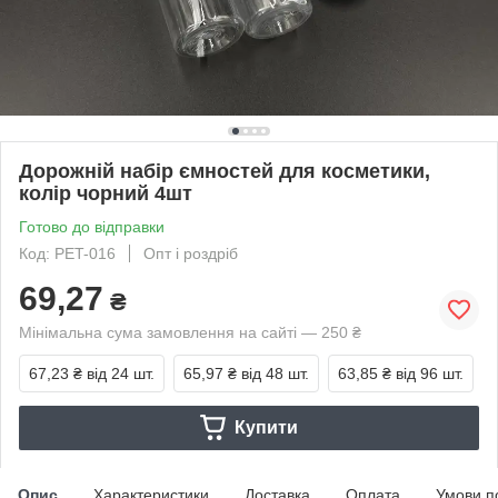
Дорожній набір ємностей для косметики,
колір чорний 4шт
Готово до відправки
Код: PET-016
Опт і роздріб
69,27
₴
Мінімальна сума замовлення на сайті — 250 ₴
67,23 ₴
від 24 шт.
65,97 ₴
від 48 шт.
63,85 ₴
від 96 шт.
Купити
Опис
Характеристики
Доставка
Оплата
Умови п