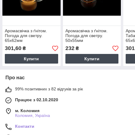
Аромасвічка з ґнітом.
Аромасвічка з ґнітом.
Аром
Погода для светру.
Погода для светру.
Таба
65х62мм
50х55мм
65х
301,60
232
301
₴
₴
Купити
Купити
Про нас
99% позитивних з 82 відгуків за рік
Працює з 02.10.2020
м. Коломия
Коломия, Україна
Контакти