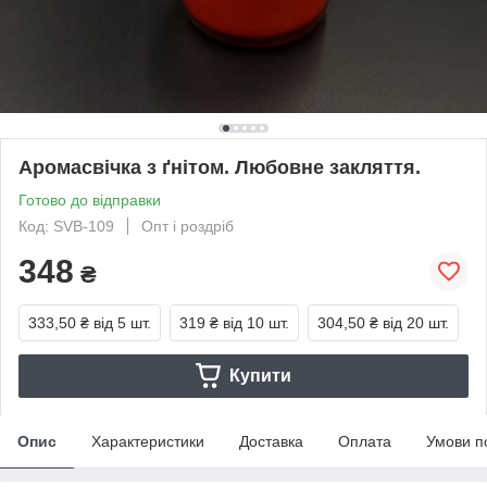
Аромасвічка з ґнітом. Любовне закляття.
Готово до відправки
Код: SVB-109
Опт і роздріб
348
₴
333,50 ₴
від 5 шт.
319 ₴
від 10 шт.
304,50 ₴
від 20 шт.
Купити
Опис
Характеристики
Доставка
Оплата
Умови п