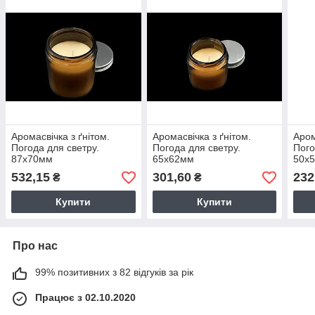
Аромасвічка з ґнітом.
Аромасвічка з ґнітом.
Аром
Погода для светру.
Погода для светру.
Пого
87х70мм
65х62мм
50х
532,15
301,60
232
₴
₴
Купити
Купити
Про нас
99% позитивних з 82 відгуків за рік
Працює з 02.10.2020