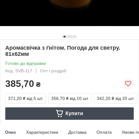
Аромасвічка з ґнітом. Погода для светру.
81х62мм
Готово до відправки
Код: SVB-117
Опт і роздріб
385,70
₴
371,20 ₴
від 5 шт.
356,70 ₴
від 10 шт.
342,20 ₴
від 20 шт.
Купити
Опис
Характеристики
Доставка
Оплата
Умови п