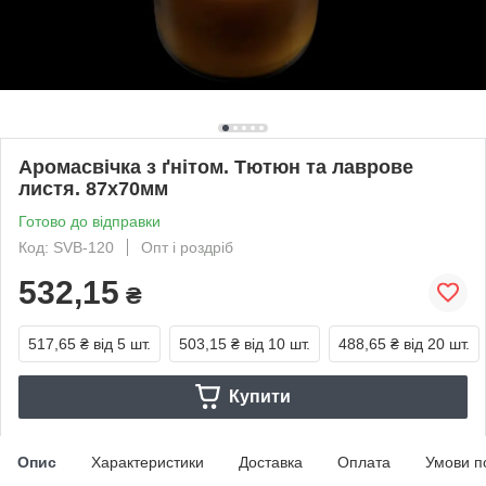
Аромасвічка з ґнітом. Тютюн та лаврове
листя. 87х70мм
Готово до відправки
Код: SVB-120
Опт і роздріб
532,15
₴
517,65 ₴
від 5 шт.
503,15 ₴
від 10 шт.
488,65 ₴
від 20 шт.
Купити
Опис
Характеристики
Доставка
Оплата
Умови п