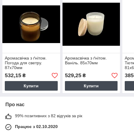
Аромасвічка з ґнітом.
Аромасвічка з ґнітом.
Аром
Погода для светру.
Ваніль. 85х70мм
Тютю
87х70мм
81х
532,15
529,25
385
₴
₴
Купити
Купити
Про нас
99% позитивних з 82 відгуків за рік
Працює з 02.10.2020