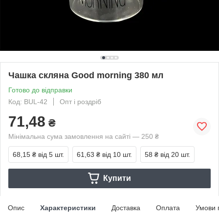
Чашка скляна Good morning 380 мл
Готово до відправки
Код: BUL-42
Опт і роздріб
71,48
₴
Мінімальна сума замовлення на сайті — 250 ₴
68,15 ₴
від 5 шт.
61,63 ₴
від 10 шт.
58 ₴
від 20 шт.
Купити
Опис
Характеристики
Доставка
Оплата
Умови 