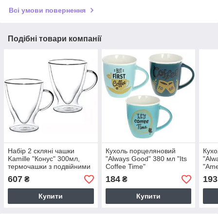
Всі умови повернення
Подібні товари компанії
Набір 2 скляні чашки
Кухоль порцеляновий
Кухо
Kamille "Конус" 300мл,
"Always Good" 380 мл "Its
"Alw
термочашки з подвійними
Coffee Time"
"Ame
стінками
і "E
607
184
193
₴
₴
Купити
Купити