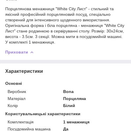
Порцелянова менажниця "White City Лист" - стильний та
якісний професійний порцеляновий посуд, спеціально
створений для інтенсивного щоденного використання.
Оригінальна форма і біла порцеляна - менажниця "White City
Лист" стане родзинкою в сервіруванні столу. Розмір: 30х24см,
висота - 3.5см. 3 секції. Можна мити в посудомийній машині.
У комплекті 1 менажниця.
Приховати
Характеристики
Основні
Виробник
Bona
Матеріал
Порцеляна
Колір
Білий
Користувальницькі характеристики
Комплектація
1 менажниця
Посудомийна машина
Да