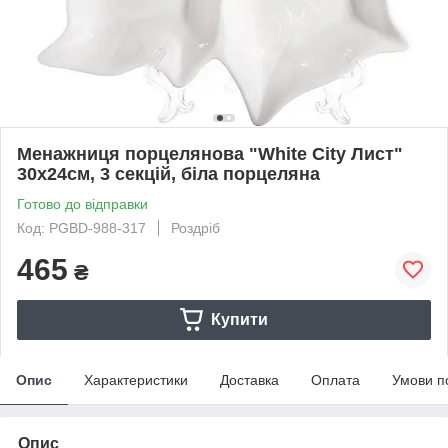
Менажниця порцелянова "White City Лист"
30х24см, 3 секцій, біла порцеляна
Готово до відправки
Код: PGBD-988-317
Роздріб
465
₴
Купити
Опис
Характеристики
Доставка
Оплата
Умови п
Опис