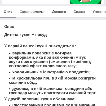
Опис
Характеристики
Доставка
Оплата
Умови п
Опис
Дитяча кухня + посуд
У першій панелі кухні
знаходяться
:
варильна поверхня з чотирма
конфорками, яка при включенні імітує
звуки приготування (смаження і кипіння),
світловий ефект включеного газу;
холодильник з ілюстрацією продуктів;
мікрохвильова піч, в якій можна розігріти
смачний обід;
духовка, в якій маленька господиня або
господар можуть приготувати смачний торт.
У другій половині кухня обладнана:
ілюстрованими полицями для зберігання