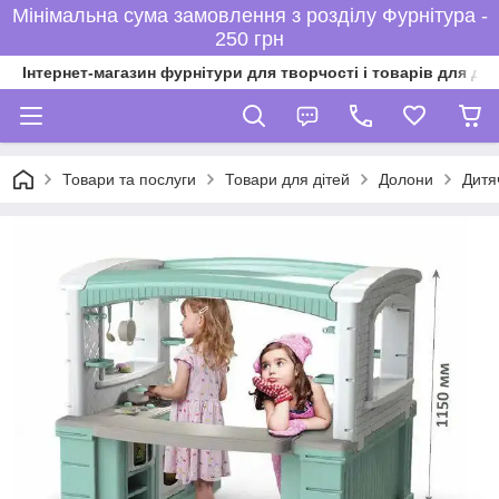
Мінімальна сума замовлення з розділу Фурнітура -
250 грн
Інтернет-магазин фурнітури для творчості і товарів для ді
Товари та послуги
Товари для дітей
Долони
Дитя