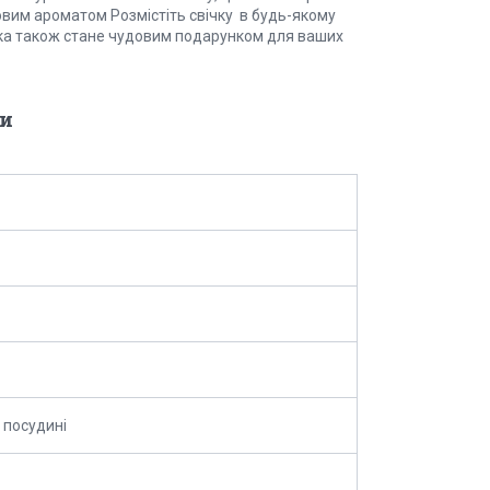
овим ароматом Розмістіть свічку в будь-якому
ка також стане чудовим подарунком для ваших
и
в посудині