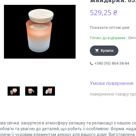
529,25 ₴
Показати оптові ціни
Опто
Готово до відправки
Купити
+380 (95) 864-38-84
повернення товару пр
єва свічка зануртеся в атмосферу затишку та релаксації з нашою с
юбов'ю та увагою до деталей, що робить її особливою. Форма надає 
блячи її чудовим елементом декору для вашого дому. Виготовлена з