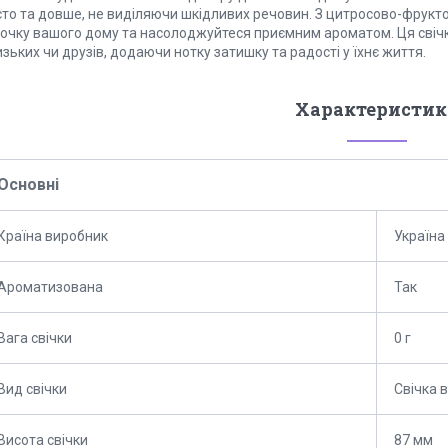
сто та довше, не виділяючи шкідливих речовин. З цитросово-фрукт
точку вашого дому та насолоджуйтеся приємним ароматом. Ця свіч
зьких чи друзів, додаючи нотку затишку та радості у їхнє життя.
Характеристик
Основні
Країна виробник
Україна
Ароматизована
Так
Вага свічки
0 г
Вид свічки
Свічка 
Висота свічки
87 мм