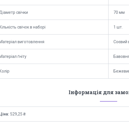
Діаметр свічки
70 мм
Кількість свічок в наборі
1 шт.
Матеріал виготовлення
Соєвий 
Матеріал ґніту
Бавовн
Колір
Бежеви
Інформація для зам
Ціна:
529,25 ₴