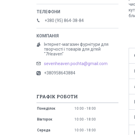
чи
ку
бли
+380 (95) 864-38-84
Інтернет-магазин фурнітури для
творчості і товарів для дітей
"7Heaven"
sevenheaven.pochta@gmail.com
+380958643884
ГРАФІК РОБОТИ
Понеділок
10:00
18:00
Вівторок
10:00
18:00
Середа
10:00
18:00