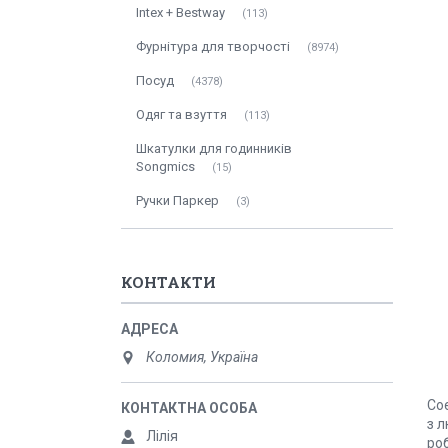
Intex + Bestway
113
Фурнітура для творчості
8974
Посуд
4378
Одяг та взуття
113
Шкатулки для годинників
Songmics
15
Ручки Паркер
3
КОНТАКТИ
Коломия, Україна
Со
з л
Лілія
ро