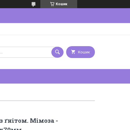
Кошик
Кошик
з ґнітом. Мімоза -
5х70мм