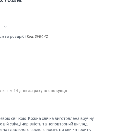
м і в роздріб
Код:
SVB-142
отягом 14 днів
за рахунок покупця
оєвою свічкою. Кожна свічка виготовлена вручну
цій свічці чарівність та неповторний вигляд,
 натурального соєвого воску, ця свічка горить