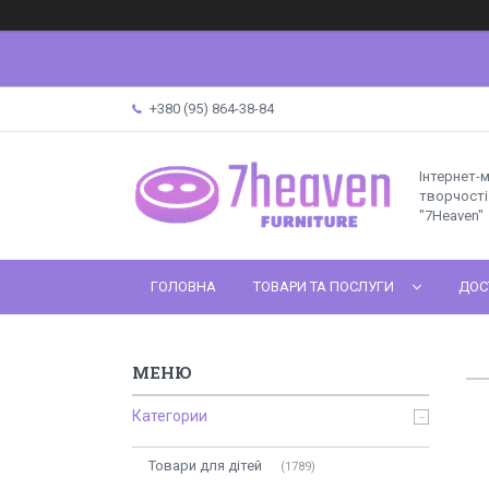
+380 (95) 864-38-84
Інтернет-
творчості 
"7Heaven"
ГОЛОВНА
ТОВАРИ ТА ПОСЛУГИ
ДОС
Категории
Товари для дітей
1789