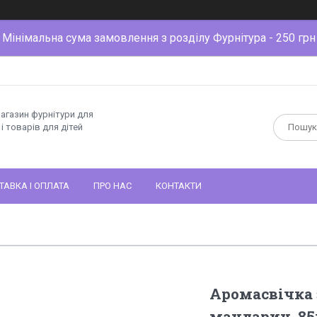
Мінімальна сума замовлення з розділу Фурнітура - 250 грн
магазин фурнітури для
і товарів для дітей
ТАВКА І ОПЛАТА
ПРО НАС
КОНТАКТИ
Аромасвічка 
мандарин. 8