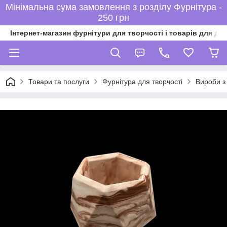
Мінімальна сума замовлення з розділу Фурнітура -
250 грн
Інтернет-магазин фурнітури для творчості і товарів для ді
Товари та послуги
Фурнітура для творчості
Вироби з 