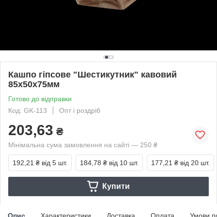
Кашпо гіпсове "Шестикутник" кавовий
85х50х75мм
Готово до відправки
Код: GK-113
Опт і роздріб
203,63
₴
Мінімальна сума замовлення на сайті — 250 ₴
192,21 ₴
від 5 шт.
184,78 ₴
від 10 шт.
177,21 ₴
від 20 шт.
Купити
Опис
Характеристики
Доставка
Оплата
Умови п