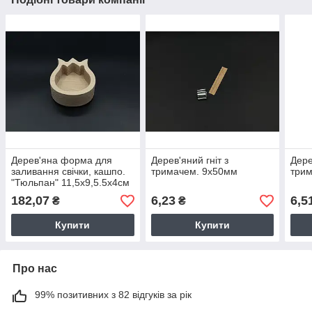
Дерев'яна форма для
Дерев'яний гніт з
Дере
заливання свічки, кашпо.
тримачем. 9х50мм
три
"Тюльпан" 11,5х9,5.5x4см
(9х7,5х2,7см)
182,07
6,23
6,5
₴
₴
Купити
Купити
Про нас
99% позитивних з 82 відгуків за рік