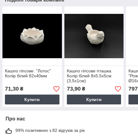
Кашпо гіпсове. "Лотос"
Кашпо гіпсове пташка.
Кашп
Колір білий 82х40мм
Колір білий 8х5,5х5см
"Рож
(3,5х1см)
Ø16х
71,30
73,90
797
₴
₴
Купити
Купити
Про нас
99% позитивних з 82 відгуків за рік