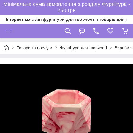
Мінімальна сума замовлення з розділу Фурнітура -
250 грн
Інтернет-магазин фурнітури для творчості і товарів для ді
Товари та послуги
Фурнітура для творчості
Вироби з 