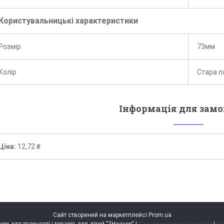
Користувальницькі характеристики
Розмір
73мм
Колір
Стара л
Інформація для зам
Ціна:
12,72 ₴
Сайт створений на маркетплейсі
Prom.ua