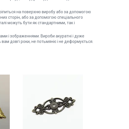
кріпиться на поверхню виробу або за допомогою
зних сторін, або за допомогою спеціального
алі можуть бути як стандартними, так і
ками і зображеннями. Вироби акуратні і дуже
вам довгі роки, не потьмяніє і не деформується.
и