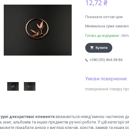
12,72 ₴
Показати оптові ціни
Мінімальна сума замовле
Опто
Готово до відправки
Купити
+380 (95) 864-38-84
повернення товару пр
гурні декоративні елементи
вважаються невід'ємною частиною диза
, книг, альбомів та інших предметів ручної роботи. У цій категорії з
можете придбати декор у вигляді ключів, хрестів, замків та інших р