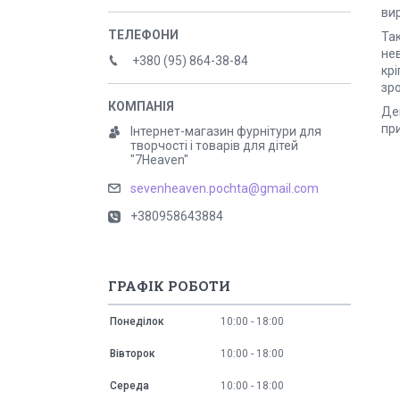
вир
Та
нев
+380 (95) 864-38-84
крі
зро
Дек
при
Інтернет-магазин фурнітури для
творчості і товарів для дітей
"7Heaven"
sevenheaven.pochta@gmail.com
+380958643884
ГРАФІК РОБОТИ
Понеділок
10:00
18:00
Вівторок
10:00
18:00
Середа
10:00
18:00