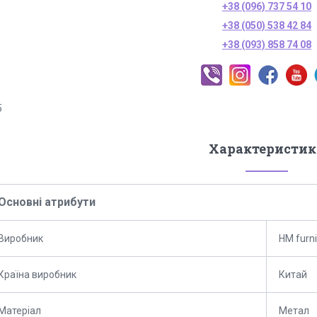
+38 (096) 737 54 10
+38 (050) 538 42 84
+38 (093) 858 74 08
5
Характеристик
Основні атрибути
Виробник
HM furni
Країна виробник
Китай
Матеріал
Метал