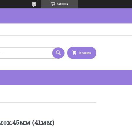
Кошик
Кошик
мок.45мм (41мм)