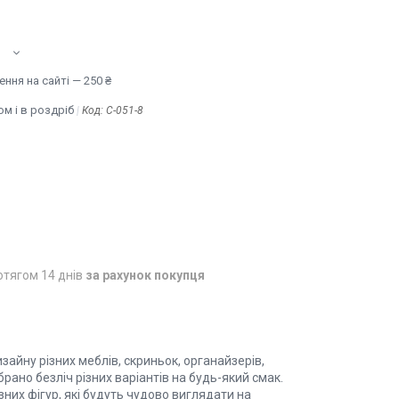
ння на сайті — 250 ₴
м і в роздріб
Код:
C-051-8
отягом 14 днів
за рахунок покупця
йну різних меблів, скриньок, органайзерів,
ібрано безліч різних варіантів на будь-який смак.
ізних фігур, які будуть чудово виглядати на