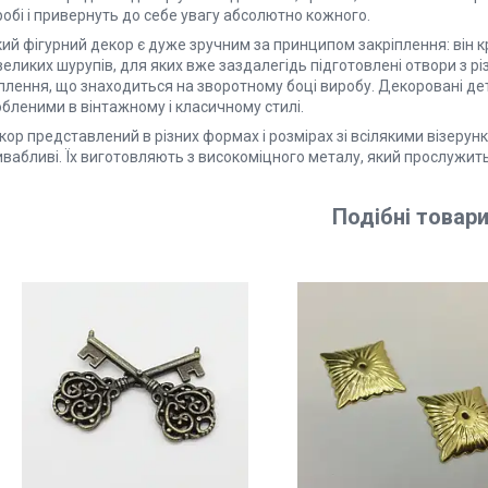
обі і привернуть до себе увагу абсолютно кожного.
кий фігурний декор є дуже зручним за принципом закріплення: він 
еликих шурупів, для яких вже заздалегідь підготовлені отвори з рі
плення, що знаходиться на зворотному боці виробу. Декоровані дет
бленими в вінтажному і класичному стилі.
ор представлений в різних формах і розмірах зі всілякими візерун
вабливі. Їх виготовляють з високоміцного металу, який прослужить 
Подібні
товар