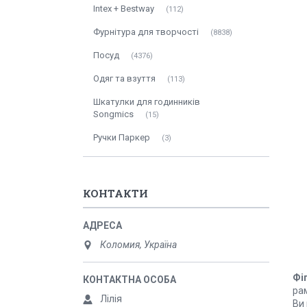
Intex + Bestway
112
Фурнітура для творчості
8838
Посуд
4376
Одяг та взуття
113
Шкатулки для годинників
Songmics
15
Ручки Паркер
3
КОНТАКТИ
Коломия, Україна
Фі
рам
Лілія
Ви 