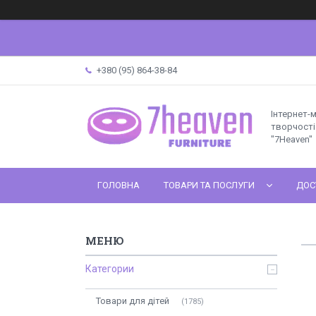
+380 (95) 864-38-84
Інтернет-
творчості 
"7Heaven"
ГОЛОВНА
ТОВАРИ ТА ПОСЛУГИ
ДОС
Категории
Товари для дітей
1785