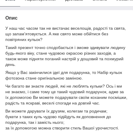
Опис
У наш час часом так не вистачає веселощів, радості та свята,
що запам'ятовується. А яке свято може обійтися без
повітряних кульок?
Такий презент точно сподобається і зможе здивувати людину
будь-якого віку, стане чудовою окрасою різних заходів, а
також може підняти поганий настрій у дощовий та похмурий
день.
Якщо у Вас закінчилися ідеї для подарунка, то Набір кульок
фотозона стане оригінальною заміною.
Чи багато ви знаєте людей, які не люблять кульки? Ось і ми
не знаємо, і саме тому це такий чудовий подарунок, адже за
їх допомогою Ви можете подарувати своїм коханим посмішки,
радість та яскраві, веселі спогади на довгий час.
Ви можете дарувати їх друзям, колегам та родичам;
букети з таких куль чудово підійдуть як доповнення до
подарунка, так і замість нього;
за їх допомогою можна створити стиль Вашої урочистості.