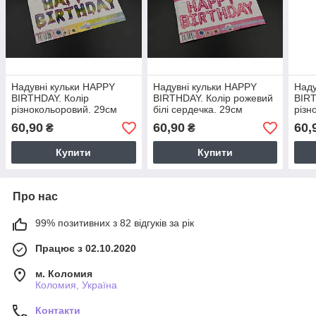
Надувні кульки HAPPY
Надувні кульки HAPPY
Наду
BIRTHDAY. Колір
BIRTHDAY. Колір рожевий
BIRT
різнокольоровий. 29см
білі сердечка. 29см
різн
60,90
60,90
60,
₴
₴
Купити
Купити
Про нас
99% позитивних з 82 відгуків за рік
Працює з 02.10.2020
м. Коломия
Коломия, Україна
Контакти