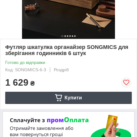
Футляр шкатулка органайзер SONGMICS для
зберігання годинників 6 штук
Готово до відправки
Код: SONGMICS-6-3
Роздріб
1 629
₴
Купити