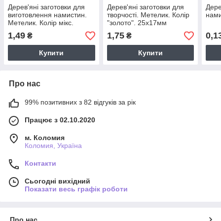
Дерев'яні заготовки для
Дерев'яні заготовки для
Дере
виготовлення намистин.
творчості. Метелик. Колір
нами
Метелик. Колір мікс.
"золото". 25х17мм
23х16мм
1,49
1,75
0,1
₴
₴
Купити
Купити
Про нас
99% позитивних з 82 відгуків за рік
Працює з 02.10.2020
м. Коломия
Коломия, Україна
Контакти
Сьогодні вихідний
Показати весь графік роботи
Про нас