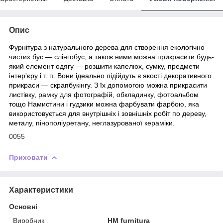
Опис
Фурнітура з натурального дерева для створення екологічно
чистих бус ― слінгобус, а також ними можна прикрасити будь-
який елемент одягу ― розшити капелюх, сумку, предмети
інтер'єру і т. п. Вони ідеально підійдуть в якості декоративного
прикраси ― скрапбукінгу. З їх допомогою можна прикрасити
листівку, рамку для фотографій, обкладинку, фотоальбом
тощо Намистини і гудзики можна фарбувати фарбою, яка
використовується для внутрішніх і зовнішніх робіт по дереву,
металу, пінополіуретану, неглазурованої кераміки.
0055
Приховати
Характеристики
Основні
Виробник
HM furnitura