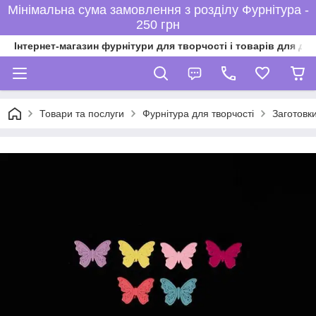
Мінімальна сума замовлення з розділу Фурнітура -
250 грн
Інтернет-магазин фурнітури для творчості і товарів для ді
Товари та послуги
Фурнітура для творчості
Заготовки