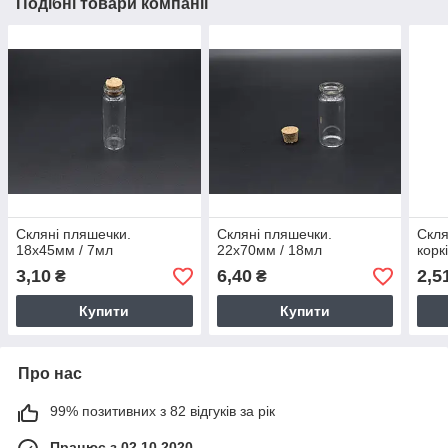
Подібні товари компанії
Скляні пляшечки.
Скляні пляшечки.
Скля
18х45мм / 7мл
22х70мм / 18мл
корк
3,10
6,40
2,5
₴
₴
Купити
Купити
Про нас
99% позитивних з 82 відгуків за рік
Працює з 02.10.2020