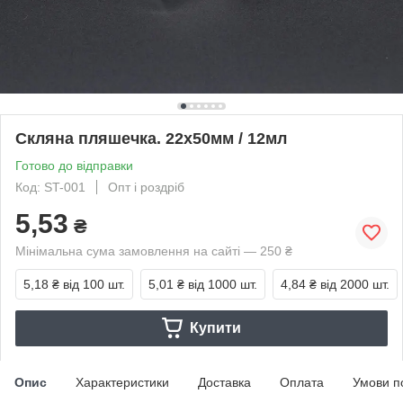
Скляна пляшечка. 22х50мм / 12мл
Готово до відправки
Код: ST-001
Опт і роздріб
5,53
₴
Мінімальна сума замовлення на сайті — 250 ₴
5,18 ₴
від 100 шт.
5,01 ₴
від 1000 шт.
4,84 ₴
від 2000 шт.
Купити
Опис
Характеристики
Доставка
Оплата
Умови п