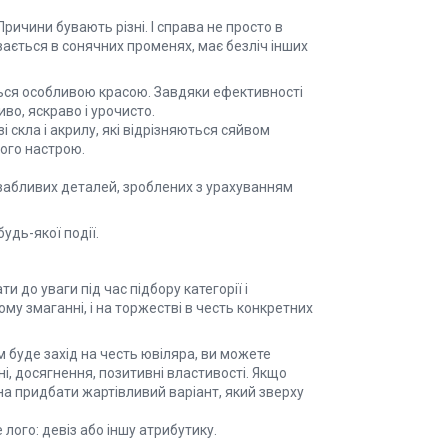
ичини бувають різні. І справа не просто в
вається в сонячних променях, має безліч інших
ться особливою красою. Завдяки ефективності
во, яскраво і урочисто.
і скла і акрилу, які відрізняються сяйвом
ого настрою.
ивабливих деталей, зроблених з урахуванням
удь-якої події.
и до уваги під час підбору категорії і
му змаганні, і на торжестві в честь конкретних
м буде захід на честь ювіляра, ви можете
і, досягнення, позитивні властивості. Якщо
а придбати жартівливий варіант, який зверху
лого: девіз або іншу атрибутику.