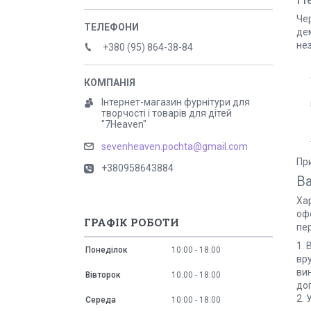
Чер
дем
не
+380 (95) 864-38-84
Інтернет-магазин фурнітури для
творчості і товарів для дітей
"7Heaven"
sevenheaven.pochta@gmail.com
Пр
+380958643884
Ва
Хар
офо
ГРАФІК РОБОТИ
пер
1. 
Понеділок
10:00
18:00
вру
ви
Вівторок
10:00
18:00
до
2. 
Середа
10:00
18:00