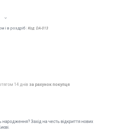
м і в роздріб
Код:
DA-013
отягом 14 днів
за рахунок покупця
ь народження? Захід на честь відкриття нових
иєві.