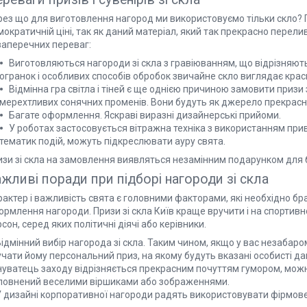
ез що для виготовлення нагород ми використовуємо тільки скло? Пр
ократичній ціні, так як даний матеріал, який так прекрасно перели
заперечних переваг:
Виготовляються нагороди зі скла з гравіюванням, що відрізняю
огранок і особливих способів обробок звичайне скло виглядає краси
Відмінна гра світла і тіней є ще однією причиною замовити призи з
мерехтливих сонячних променів. Вони будуть як джерело прекрасн
Багате оформлення. Яскраві виразні дизайнерські прийоми.
У роботах застосовується вітражна техніка з використанням пр
тематик подій, можуть підкреслювати ауру свята.
изи зі скла на замовлення виявляться незамінним подарунком для б
жливі поради при підборі нагороди зі скла
актер і важливість свята є головними факторами, які необхідно брат
рмлення нагороди. Призи зі скла Київ краще вручити і на спортивно
сон, серед яких політичні діячі або керівники.
Відмінний вибір нагорода зі скла. Таким чином, якщо у вас незабаро
чати йому персональний приз, на якому будуть вказані особисті дан
нуватець заходу відрізняється прекрасним почуттям гумором, можн
повнений веселими віршиками або зображеннями.
У дизайні корпоративної нагороди радять використовувати фірмове 