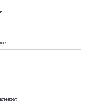
и
tura
овлення