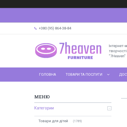
+380 (95) 864-38-84
Інтернет-
творчості 
"7Heaven"
ГОЛОВНА
ТОВАРИ ТА ПОСЛУГИ
ДОС
Категории
Товари для дітей
1789