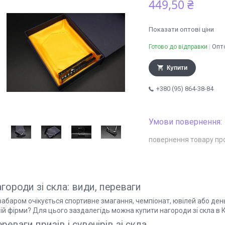
449,50 ₴
Показати оптові ціни
Опто
Готово до відправки
Купити
+380 (95) 864-38-84
повернення товару пр
городи зі скла: види, переваги
забаром очікується спортивне змагання, чемпіонат, ювілей або ден
ій фірми? Для цього заздалегідь можна купити нагороди зі скла в К
реваги призів і сувенірів зі скла