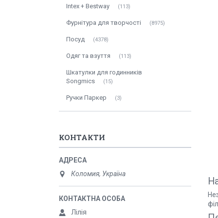
Intex + Bestway
113
Фурнітура для творчості
8975
Посуд
4378
Одяг та взуття
113
Шкатулки для годинників
Songmics
15
Ручки Паркер
3
КОНТАКТИ
Коломия, Україна
На
Не
філ
Лілія
Пе