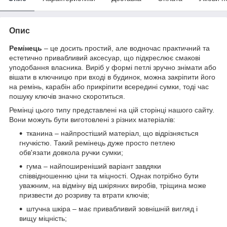
Опис
Ремінець
– це досить простий, але водночас практичний та
естетично привабливий аксесуар, що підкреслює смакові
уподобання власника. Виріб у формі петлі зручно знімати або
вішати в ключницю при вході в будинок, можна закріпити його
на ремінь, карабін або прикріпити всередині сумки, тоді час
пошуку ключів значно скоротиться.
Ремінці цього типу представлені на цій сторінці нашого сайту.
Вони можуть бути виготовлені з різних матеріалів:
тканина – найпростіший матеріал, що відрізняється
гнучкістю. Такий ремінець дуже просто петлею
обв'язати довкола ручки сумки;
гума – найпоширеніший варіант завдяки
співвідношенню ціни та міцності. Однак потрібно бути
уважним, на відміну від шкіряних виробів, тріщина може
призвести до розриву та втрати ключів;
штучна шкіра – має привабливий зовнішній вигляд і
вищу міцність;