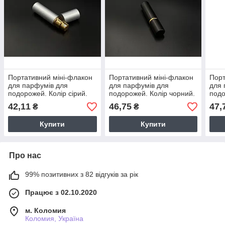
Портативний міні-флакон
Портативний міні-флакон
Порт
для парфумів для
для парфумів для
для 
подорожей. Колір сірий.
подорожей. Колір чорний.
подо
83х19мм / 5мл
100х23мм / 10мл
100х
42,11
46,75
47,
₴
₴
Купити
Купити
Про нас
99% позитивних з 82 відгуків за рік
Працює з 02.10.2020
м. Коломия
Коломия, Україна