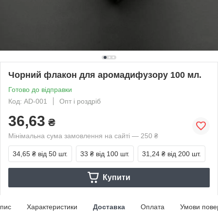
Чорний флакон для аромадифузору 100 мл.
Готово до відправки
Код: AD-001
Опт і роздріб
36,63
₴
Мінімальна сума замовлення на сайті — 250 ₴
34,65 ₴
від 50 шт.
33 ₴
від 100 шт.
31,24 ₴
від 200 шт.
Купити
пис
Характеристики
Доставка
Оплата
Умови пове