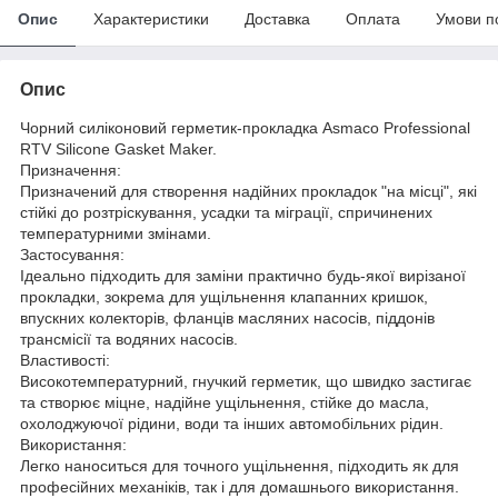
Опис
Характеристики
Доставка
Оплата
Умови п
Опис
Чорний силіконовий герметик-прокладка Asmaco Professional
RTV Silicone Gasket Maker.
Призначення:
Призначений для створення надійних прокладок "на місці", які
стійкі до розтріскування, усадки та міграції, спричинених
температурними змінами.
Застосування:
Ідеально підходить для заміни практично будь-якої вирізаної
прокладки, зокрема для ущільнення клапанних кришок,
впускних колекторів, фланців масляних насосів, піддонів
трансмісії та водяних насосів.
Властивості:
Високотемпературний, гнучкий герметик, що швидко застигає
та створює міцне, надійне ущільнення, стійке до масла,
охолоджуючої рідини, води та інших автомобільних рідин.
Використання:
Легко наноситься для точного ущільнення, підходить як для
професійних механіків, так і для домашнього використання.